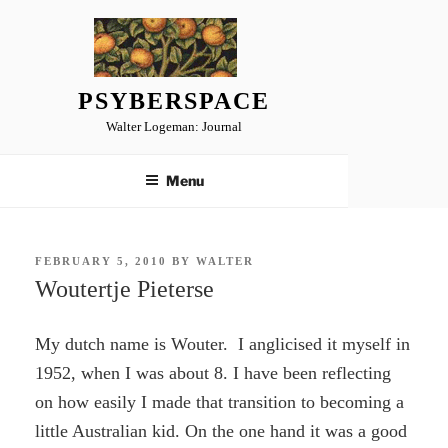
Skip
to
content
PSYBERSPACE
Walter Logeman: Journal
Menu
POSTED
FEBRUARY 5, 2010
BY
WALTER
ON
Woutertje Pieterse
My dutch name is Wouter. I anglicised it myself in
1952, when I was about 8. I have been reflecting
on how easily I made that transition to becoming a
little Australian kid. On the one hand it was a good