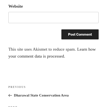
Website
A
This site uses Akismet to reduce spam.
Learn how
l
your comment data is processed.
t
e
r
Post
n
Previous
PREVIOUS
navigation
a
Post
Dharawal State Conservation Area
t
i