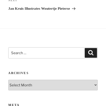
Next
NEXT
v
Post
Jan Kruis Illustrates Woutertje Pieterse
e
:
Search
Search
for:
ARCHIVES
Archives
META